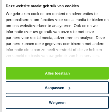
Deze website maakt gebruik van cookies
Ruben Blair
Bakker&Spees
We gebruiken cookies om content en advertenties te
BEKIJK PRESENTATIE
personaliseren, om functies voor social media te bieden en
om ons websiteverkeer te analyseren. Ook delen we
VISI&BIM
informatie over uw gebruik van onze site met onze
Veel organisaties onderschrijven het belang van BIM.
partners voor social media, adverteren en analyse. Deze
Ruben Blair deelde tijdens zijn sessie zijn ervaringen
partners kunnen deze gegevens combineren met andere
vanuit het (inter)nationale werkveld op het gebied van
informatie die u aan ze heeft verstrekt of die ze hebben
verzameld op basis van uw gebruik van hun services.
BIM, ISO 19650, CDE’s en de rol van VISI binnen BIM.
Alles toestaan
Aanpassen
Weigeren