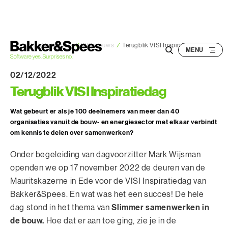
S
k
i
p
Bakker&Spees
/
VISI nieuws
/
Terugblik VISI Inspiratiedag 2022
t
o
02/12/2022
c
Terugblik VISI Inspiratiedag
o
n
Wat gebeurt er als je 100 deelnemers van meer dan 40
organisaties vanuit de bouw- en energiesector met elkaar verbindt
t
om kennis te delen over samenwerken?
e
n
Onder begeleiding van dagvoorzitter Mark Wijsman
t
openden we op 17 november 2022 de deuren van de
Mauritskazerne in Ede voor de VISI Inspiratiedag van
Bakker&Spees. En wat was het een succes! De hele
Slimmer samenwerken in
dag stond in het thema van
de bouw.
Hoe dat er aan toe ging, zie je in de