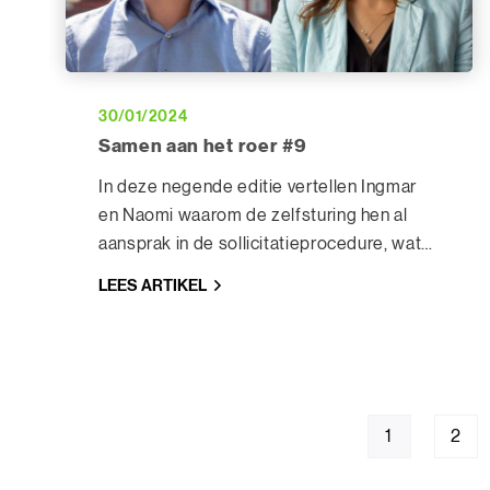
30/01/2024
Samen aan het roer #9
In deze negende editie vertellen Ingmar
en Naomi waarom de zelfsturing hen al
aansprak in de sollicitatieprocedure, wat
zij het afgelopen jaar geleerd hebben om
LEES ARTIKEL
koers te blijven houden en waarom zij de
toekomst veelbelovend en rooskleurig
inzien.
1
2