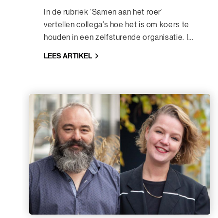
In de rubriek ‘Samen aan het roer’
vertellen collega’s hoe het is om koers te
houden in een zelfsturende organisatie. In
deze dertiende editie stappen Nana en
LEES ARTIKEL
Marijn aan boord om te vertellen hoe zij
het beleven om in een zelfsturende
organisatie te werken. Allebei waren ze
vanaf het sollicitatiegesprek enthousiast
over de vrijheid en verantwoordelijkheid
die bij zelfsturing horen. In dit interview
delen ze hoe ze hun eigen koers bepalen
en wat de zelfsturende bedrijfscultuur
voor hun dagelijks werk betekent.