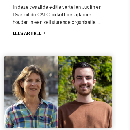
In deze twaalfde editie vertellen Judith en
Ryan uit de CALC-cirkel hoe zij koers
houden in een zelfsturende organisatie. Zij
vertellen over de rol van de klant in een
LEES ARTIKEL
zelfsturend bedrijf, het omgaan met
veranderingen en het belang van
zelfreflectie.