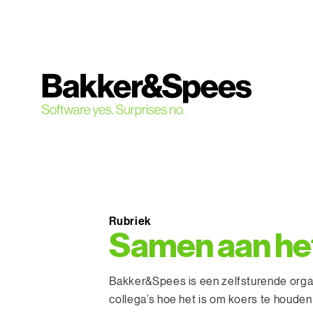
S
k
i
p
t
o
c
o
n
t
e
n
Rubriek
t
Samen aan het
Bakker&Spees is een zelfsturende organi
collega’s hoe het is om koers te houden 