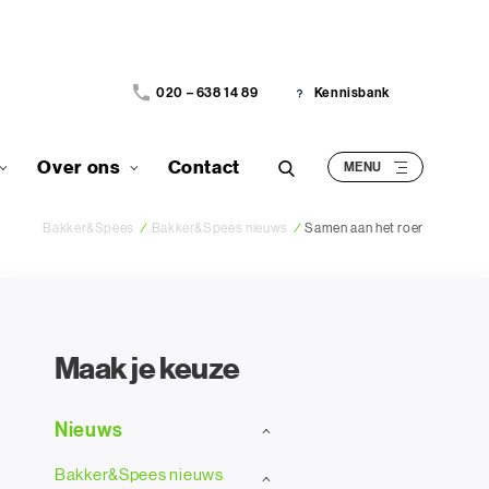
020 – 638 14 89
Kennisbank
Over ons
Contact
Bakker&Spees
/
Bakker&Spees nieuws
/
Samen aan het roer
Maak je keuze
Nieuws
Bakker&Spees nieuws