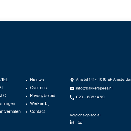
Amstel 141F, 1018 EP Amsterd
VIEL
Nieuws
SI
Over ons
info@bakkerspees.nl
ALC
Privacybeleid
020 – 638 14 89
ainingen
Werken bij
antverhalen
Contact
Volg ons op social: