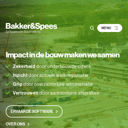
S
k
i
p
t
o
c
Impact in de bouw
maken we samen
o
n
Zekerheid
door onderbouwde cijfers
t
Inzicht
door actuele werkregistratie
e
Grip
door overzichtelijke administratie
n
t
Vertrouwen
door aantoonbare afspraken
ERVAAR DE SOFTWARE
OVER ONS