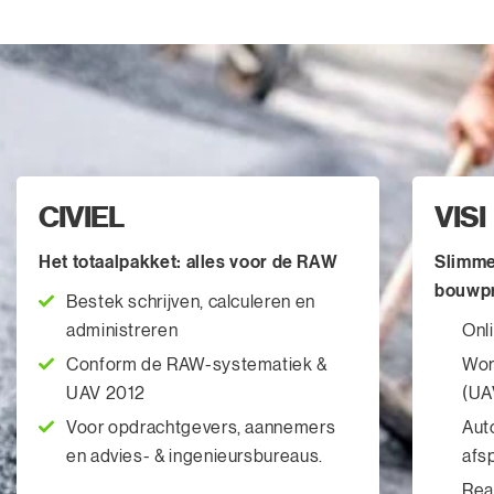
CIVIEL
VISI
Het totaalpakket: alles voor de RAW
Slimme
bouwp
Bestek schrijven, calculeren en
administreren
Onl
Conform de RAW-systematiek &
Wor
UAV 2012
(UA
Voor opdrachtgevers, aannemers
Aut
en advies- & ingenieursbureaus.
afs
Rea