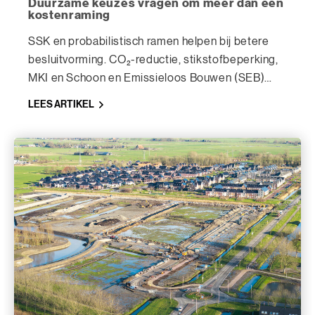
Duurzame keuzes vragen om meer dan een
kostenraming
SSK en probabilistisch ramen helpen bij betere
besluitvorming. CO₂-reductie, stikstofbeperking,
MKI en Schoon en Emissieloos Bouwen (SEB)
staan momenteel hoog op de agenda.
LEES ARTIKEL
Tegelijkertijd moeten projecten betaalbaar,
uitvoerbaar en voorspelbaar blijven.