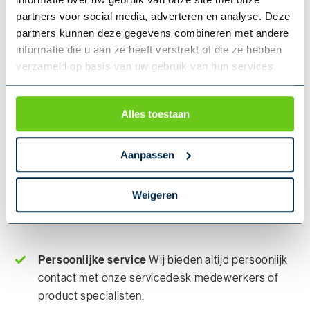
partners voor social media, adverteren en analyse. Deze
Velen gingen je voor
partners kunnen deze gegevens combineren met andere
Klanten
informatie die u aan ze heeft verstrekt of die ze hebben
verzameld op basis van uw gebruik van hun services.
Alles toestaan
Aanpassen
Weigeren
Vakkundig advies
Onze deskundige specialisten
hebben jarenlange ervaring in de GWW-sector.
Persoonlijke service
Wij bieden altijd persoonlijk
contact met onze servicedesk medewerkers of
product specialisten.