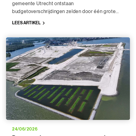
gemeente Utrecht ontstaan
budgetoverschrijdingen zelden door één grote
fout. Veel vaker zijn ze het gevolg van aannames,
LEES ARTIKEL
ontbrekende informatie of keuzes die in een
vroeg stadium zijn gemaakt. De volgens hem
zeven veelvoorkomende redenen waarom
projecten duurder uitvallen dan verwacht:
24/06/2026