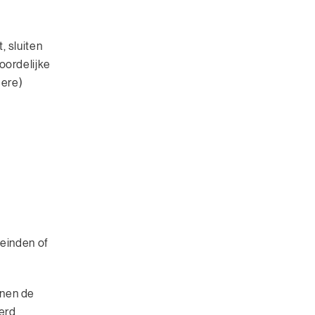
 sluiten
oordelijke
dere)
einden of
nnen de
erd