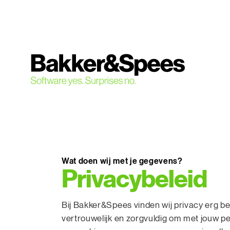
S
k
i
p
t
o
c
o
n
t
e
n
Wat doen wij met je gegevens?
t
Privacybeleid
Bij Bakker&Spees vinden wij privacy erg b
vertrouwelijk en zorgvuldig om met jouw 