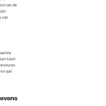
eid van de
zijn
s van
laatste
een klant
versturen.
ren aan
gevens