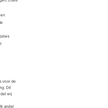
gen, zoals
ten
le
taties
t
is voor de
ng. Dit
dat wij
lk ander