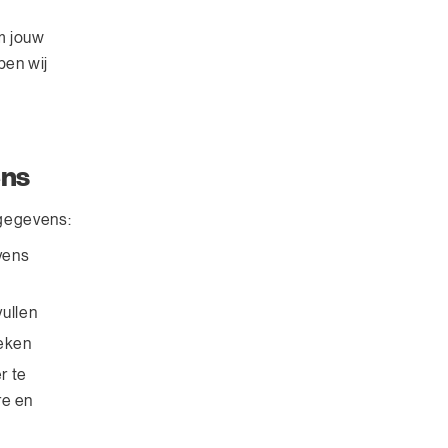
m jouw
ben wij
ens
sgegevens:
vens
vullen
oeken
r te
re en