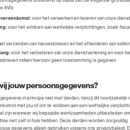
oonsgegevens uitsluitend op basis van de volgende grondsla
de AVG:
 overeenkomst
: voor het verwerken en leveren van onze diens
ing:
voor het voldoen aan wettelijke verplichtingen, zoals fisca
et verzenden van nieuwsbrieven en het afhandelen van sollici
lang:
voor het verbeteren van onze dienstverlening en voor he
sbrieven indien hiervoor geen toestemming is gegeven
 wij jouw persoonsgegevens?
egevens in principe niet met derden, tenzij dit noodzakelijk 
nkomst met jou of om te voldoen aan een wettelijke verplichti
val zijn wanneer wij bepaalde werkzaamheden uitbesteden om
tise niet zelf in huis hebben. Deze derden worden zorgvuldig
ouw gegevens alleen gebruiken volgens ons privacybeleid. E