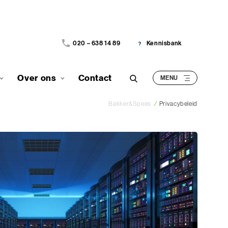
020 – 638 14 89
Kennisbank
Over ons
Contact
Bakker&Spees
/
Privacybeleid