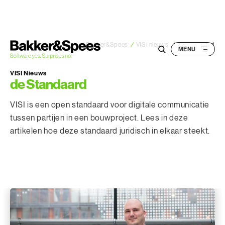
S
k
i
p
Bakker&Spees
/
VISI nieuws
/
de Standaard
t
o
VISI Nieuws
de Standaard
c
o
VISI is een open standaard voor digitale communicatie
n
tussen partijen in een bouwproject. Lees in deze
t
artikelen hoe deze standaard juridisch in elkaar steekt.
e
n
t