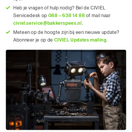
Heb je vragen of hulp nodig? Bel de CIVIEL
088 – 638 14 88
Servicedesk op
of mail naar
civiel.service@bakkerspees.nl.
Meteen op de hoogte zijn bij een nieuwe update?
CIVIEL Updates mailing
Abonneer je op de
.