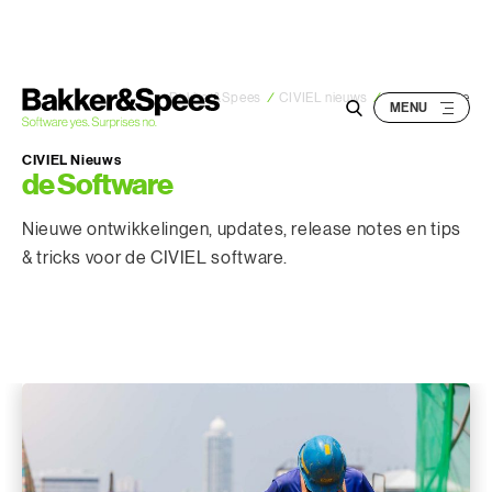
S
k
i
p
Bakker&Spees
/
CIVIEL nieuws
/
- de Software
t
o
CIVIEL Nieuws
de Software
c
o
Nieuwe ontwikkelingen, updates, release notes en tips
n
& tricks voor de CIVIEL software.
t
e
n
t