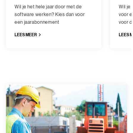
Wil je het hele jaar door met de
Wil je
software werken? Kies dan voor
voor e
een jaarabonnement
voor d
LEES MEER
LEES 