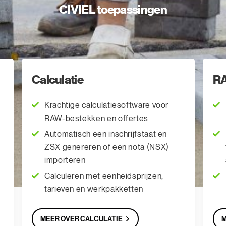
CIVIEL toepassingen
latie
RAW-Administ
chtige calculatiesoftware voor
Bestekken admi
-bestekken en offertes
RAW-systemati
omatisch een inschrijfstaat en
In één handomd
 genereren of een nota (NSX)
termijnstaten e
orteren
afrekening opst
culeren met eenheidsprijzen,
Eenvoudig mee
ieven en werkpakketten
 OVER CALCULATIE
MEER OVER RAW-A