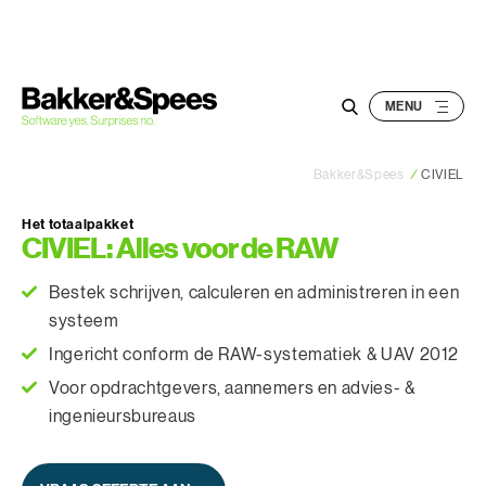
S
k
i
p
t
o
Bakker&Spees
/
CIVIEL
c
o
Het totaalpakket
n
CIVIEL: Alles voor de RAW
t
e
Bestek schrijven, calculeren en administreren in een
n
systeem
t
Ingericht conform de RAW-systematiek & UAV 2012
Voor opdrachtgevers, aannemers en advies- &
ingenieursbureaus