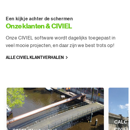
Een kijkje achter de schermen
Onze klanten & CIVIEL
Onze CIVIEL software wordt dagelijks toegepast in
veel mooie projecten, en daar zijn we best trots op!
ALLE CIVIEL KLANTVERHALEN
CALC K
CIVIEL