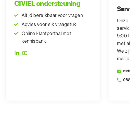
CIVIEL ondersteuning
Serv
Altijd bereikbaar voor vragen
Onze d
Advies voor elk vraagstuk
servic
Online klantportaal met
9:00 t
kennisbank
met al
We zij
mail b
civi
088 