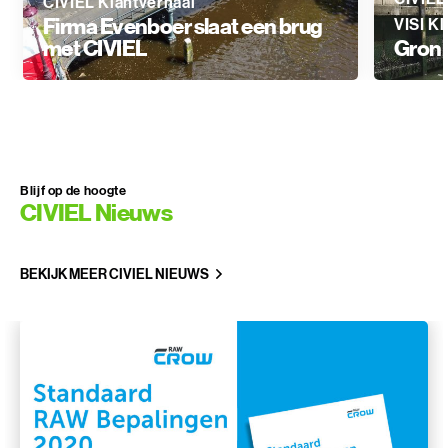
CIVIEL Klantverhaal
Firma Evenboer slaat een brug
VISI Kl
met CIVIEL
Groni
Blijf op de hoogte
CIVIEL Nieuws
BEKIJK MEER CIVIEL NIEUWS