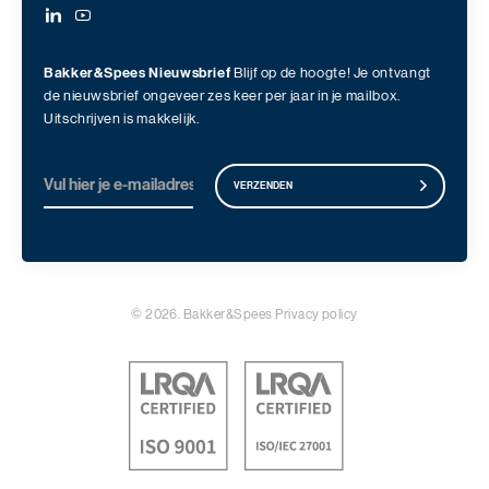
Bakker&Spees Nieuwsbrief
Blijf op de hoogte! Je ontvangt
de nieuwsbrief ongeveer zes keer per jaar in je mailbox.
Uitschrijven is makkelijk.
VERZENDEN
© 2026. Bakker&Spees
Privacy policy