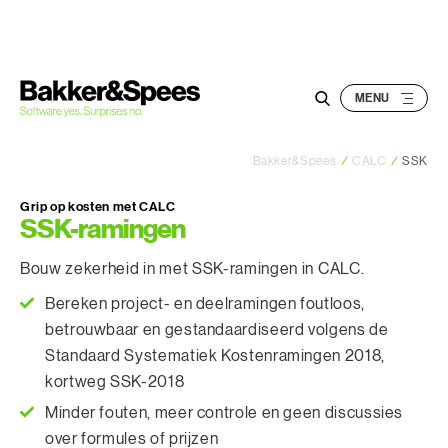
S
k
i
p
t
o
Bakker&Spees
/
CALC
/
SSK
c
o
Grip op kosten met CALC
n
SSK-ramingen
t
Bouw zekerheid in met SSK-ramingen in CALC.
e
n
Bereken project- en deelramingen foutloos,
t
betrouwbaar en gestandaardiseerd volgens de
Standaard Systematiek Kostenramingen 2018,
kortweg SSK-2018
Minder fouten, meer controle en geen discussies
over formules of prijzen