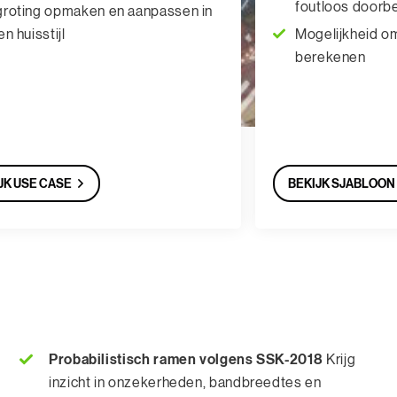
tloos doorberekend
Geprognotisee
hoeveelhedensta
elijkheid om milieukosten mee te
details en uitv
rekenen
Analyse tabell
categorieën & 
gevuld
JK SJABLOON
BEKIJK USE CASE
Probabilistisch ramen volgens SSK-2018
Krijg
inzicht in onzekerheden, bandbreedtes en