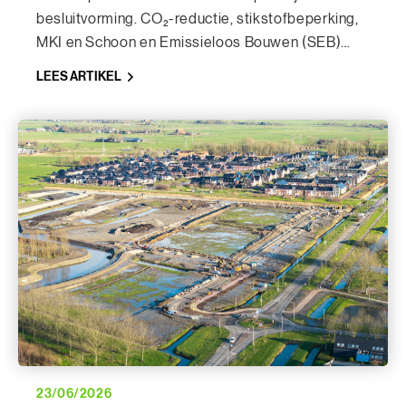
besluitvorming. CO₂-reductie, stikstofbeperking,
MKI en Schoon en Emissieloos Bouwen (SEB)
staan momenteel hoog op de agenda.
LEES ARTIKEL
Tegelijkertijd moeten projecten betaalbaar,
uitvoerbaar en voorspelbaar blijven.
23/06/2026