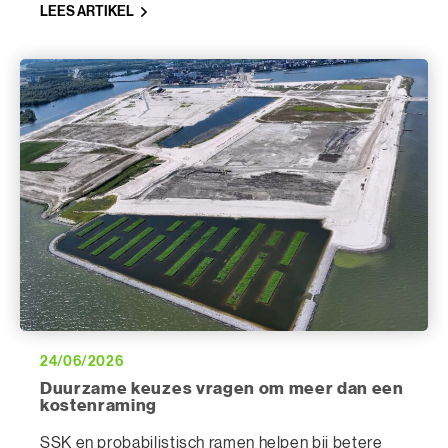
fout. Veel vaker zijn ze het gevolg van aannames,
LEES ARTIKEL
ontbrekende informatie of keuzes die in een
vroeg stadium zijn gemaakt. De volgens hem
zeven veelvoorkomende redenen waarom
projecten duurder uitvallen dan verwacht:
24/06/2026
Duurzame keuzes vragen om meer dan een
kostenraming
SSK en probabilistisch ramen helpen bij betere