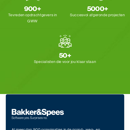
900+
5000+
Tevreden opdrachtgevers
in
Succesvol afgeronde
projecten
GWW
50+
Specialisten die voor
jou klaar staan
Al meer dan 900 organisaties in de grond-, weg-, en