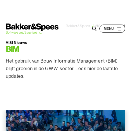
S
k
i
p
Bakker&Spees
/
VISI nieuws
/
BIM
t
o
VISI Nieuws
BIM
c
o
Het gebruik van Bouw Informatie Management (BIM)
n
blijft groeien in de GWW-sector. Lees hier de laatste
t
updates.
e
n
t