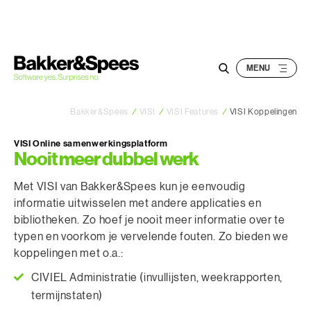
S
k
i
p
t
o
Bakker&Spees
/
VISI
/
VISI Features
/
VISI Koppelingen
c
o
VISI Online samenwerkingsplatform
n
Nooit meer dubbel werk
t
Met VISI van Bakker&Spees kun je eenvoudig
e
informatie uitwisselen met andere applicaties en
n
bibliotheken. Zo hoef je nooit meer informatie over te
t
typen en voorkom je vervelende fouten. Zo bieden we
koppelingen met o.a.:
CIVIEL Administratie (invullijsten, weekrapporten,
termijnstaten)