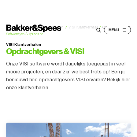
S
k
i
p
Bakker&Spees
/
Klantverhalen
/
VISI Klantverhaal
/
Opdrachtgevers
t
o
VISI Klantverhalen
Opdrachtgevers & VISI
c
o
Onze VISI software wordt dagelijks toegepast in veel
n
mooie projecten, en daar zijn we best trots op! Ben jij
t
benieuwd hoe opdrachtgevers VISI ervaren? Bekijk hier
e
onze klantverhalen.
n
t