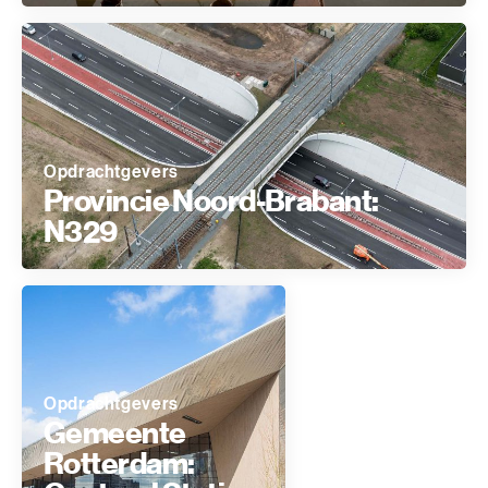
Opdrachtgevers
Provincie Noord-Brabant:
N329
Opdrachtgevers
Gemeente
Rotterdam: