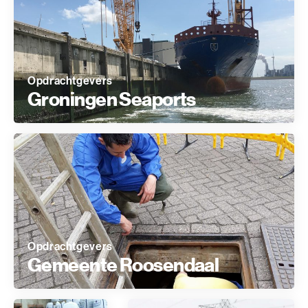
Opdrachtgevers
Groningen Seaports
Opdrachtgevers
Gemeente Roosendaal