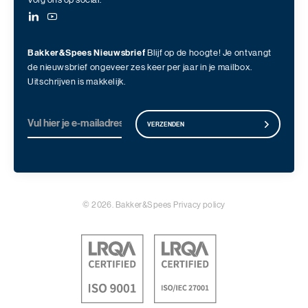
Volg ons op social:
Bakker&Spees Nieuwsbrief
Blijf op de hoogte! Je ontvangt
de nieuwsbrief ongeveer zes keer per jaar in je mailbox.
Uitschrijven is makkelijk.
VERZENDEN
© 2026. Bakker&Spees
Privacy policy