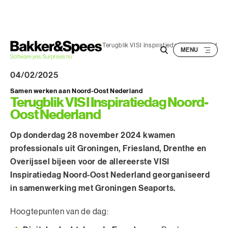
S
k
i
p
Bakker&Spees
/
VISI nieuws
/
Terugblik VISI Inspiratiedag Noord-Oost
t
o
04/02/2025
c
Samen werken aan Noord-Oost Nederland
o
Terugblik VISI Inspiratiedag Noord-
Oost Nederland
n
t
Op donderdag 28 november 2024 kwamen
e
professionals uit Groningen, Friesland, Drenthe en
n
Overijssel bijeen voor de allereerste VISI
t
Inspiratiedag Noord-Oost Nederland georganiseerd
in samenwerking met Groningen Seaports.
Hoogtepunten van de dag: