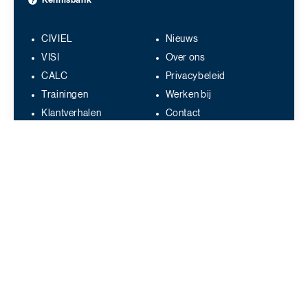
CIVIEL
Nieuws
VISI
Over ons
CALC
Privacybeleid
Trainingen
Werken bij
Klantverhalen
Contact
Amstel 141F, 1018 EP Amsterdam
info@bakkerspees.nl
020 – 638 14 89
Volg ons op social:
Bakker&Spees Nieuwsbrief
Blijf op de hoogte! Je ontvangt
de nieuwsbrief ongeveer zes keer per jaar in je mailbox.