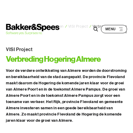
S
k
i
p
Bakker&Spees
/
Klantverhalen
/
VISI Project
/
Verbreding Hogering
Almere
t
o
VISI Project
c
Verbreding Hogering Almere
o
n
Voor de verdere ontwikkeling van Almere worden de doorstroming
t
en bereikbaarheid van de stad aangepakt. De provincie Flevoland
e
maakt daarom de Hogering de komende jaren klaar voor de groei
n
van Almere Poort en in de toekomst Almere Pampus. De groei van
t
Almere Poort en in de toekomst Almere Pampus zorgt voor een
toename van verkeer. Het Rijk, provincie Flevoland en gemeente
Almere investeren samen in een goede bereikbaarheid van
Almere. Zo maakt provincie Flevoland de Hogering de komende
jaren klaar voor de groei van Almere.