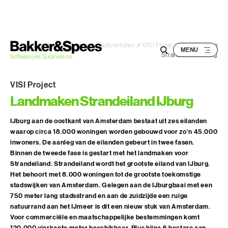
S
k
i
p
Bakker&Spees
/
Klantverhalen
/
VISI Project
/
Landmaken
Strandeiland IJburg
t
o
VISI Project
c
Landmaken Strandeiland IJburg
o
n
IJburg aan de oostkant van Amsterdam bestaat uit zes eilanden
t
waarop circa 18.000 woningen worden gebouwd voor zo’n 45.000
e
inwoners. De aanleg van de eilanden gebeurt in twee fasen.
n
Binnen de tweede fase is gestart met het landmaken voor
t
Strandeiland. Strandeiland wordt het grootste eiland van IJburg.
Het behoort met 8.000 woningen tot de grootste toekomstige
stadswijken van Amsterdam. Gelegen aan de IJburgbaai met een
750 meter lang stadsstrand en aan de zuidzijde een ruige
natuurrand aan het IJmeer is dit een nieuw stuk van Amsterdam.
Voor commerciële en maatschappelijke bestemmingen komt
120.000 vierkante meter beschikbaar. Plus bijna 6 hectare aan