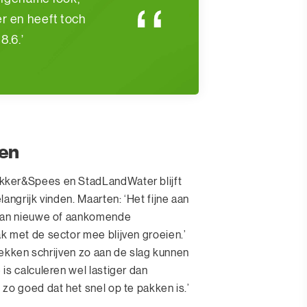
er en heeft toch
8.6.’
ien
kker&Spees en StadLandWater blijft
angrijk vinden. Maarten: ‘Het fijne aan
 van nieuwe of aankomende
k met de sector mee blijven groeien.’
stekken schrijven zo aan de slag kunnen
is calculeren wel lastiger dan
zo goed dat het snel op te pakken is.’