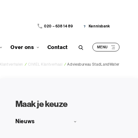
020 – 638 14 89
Kennisbank
Over ons
Contact
Klantverhalen
/
CIVIEL Klantverhaal
/
Adviesbureau StadLandWater
Maak je keuze
Nieuws