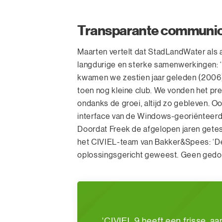
Transparante communic
Maarten vertelt dat StadLandWater als a
langdurige en sterke samenwerkingen: ‘Da
kwamen we zestien jaar geleden (2006
toen nog kleine club. We vonden het prett
ondanks de groei, altijd zo gebleven. O
interface van de Windows-georiënteerde
Doordat Freek de afgelopen jaren getest
het CIVIEL-team van Bakker&Spees: ‘De 
oplossingsgericht geweest. Geen gedoe
'CIVIEL 9 heeft een frisse, a