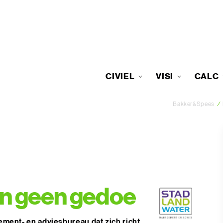
CIVIEL
VISI
CALC
Bakker&Spees
/
 en geen gedoe
ment- en adviesbureau dat zich richt