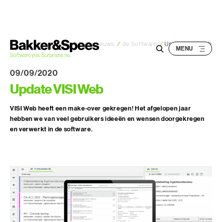
S
k
i
p
Bakker&Spees
/
VISI nieuws
/
de Software
/
Update VISI Web
t
o
09/09/2020
c
Update VISI Web
o
n
VISI Web heeft een make-over gekregen! Het afgelopen jaar
hebben we van veel gebruikers ideeën en wensen doorgekregen
t
en verwerkt in de software.
e
n
t