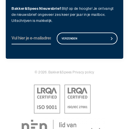
Bakker&Spees Nieuwsbrief
Blijf op de hoogte! Je ontvangt
de nieuwsbrief ongeveer zes keer per jaar in je mailbox.
Uitschrijven is makkelijk.
VERZENDEN
© 2026. Bakker&Spees
Privacy policy