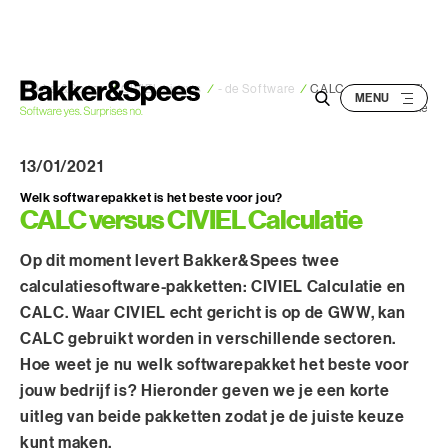
S
k
i
p
Bakker&Spees
/
CIVIEL nieuws
/
- de Software
/
CALC versus CIVIEL
Calculatie
t
o
13/01/2021
c
o
Welk softwarepakket is het beste voor jou?
CALC versus CIVIEL Calculatie
n
t
Op dit moment levert Bakker&Spees twee
e
calculatiesoftware-pakketten: CIVIEL Calculatie en
n
CALC. Waar CIVIEL echt gericht is op de GWW, kan
t
CALC gebruikt worden in verschillende sectoren.
Hoe weet je nu welk softwarepakket het beste voor
jouw bedrijf is? Hieronder geven we je een korte
uitleg van beide pakketten zodat je de juiste keuze
kunt maken.