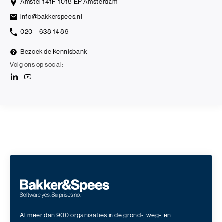
Amstel 141F, 1018 EP Amsterdam
info@bakkerspees.nl
020 – 638 14 89
Bezoek de Kennisbank
Volg ons op social:
Al meer dan 900 organisaties in de grond-, weg-, en