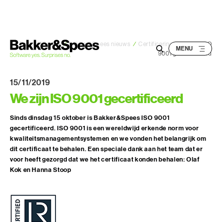
S
k
i
p
Bakker&Spees
/
Bakker&Spees nieuws
/
Certificering
/
We zijn ISO
9001 gecertificeerd
t
o
15/11/2019
c
We zijn ISO 9001 gecertificeerd
o
n
Sinds dinsdag 15 oktober is Bakker&Spees ISO 9001
t
gecertificeerd. ISO 9001 is een wereldwijd erkende norm voor
e
kwaliteitsmanagementsystemen en we vonden het belangrijk om
n
dit certificaat te behalen. Een speciale dank aan het team dat er
t
voor heeft gezorgd dat we het certificaat konden behalen: Olaf
Kok en Hanna Stoop