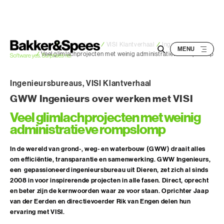
S
k
i
p
Bakker&Spees
/
Klantverhalen
/
VISI Klantverhaal
/
Ingenieursbureaus
/
Veel glimlachprojecten met weinig administratieve rompslomp
t
o
Ingenieursbureaus
,
VISI Klantverhaal
c
o
GWW Ingenieurs over werken met VISI
n
Veel glimlachprojecten met weinig
t
administratieve rompslomp
e
n
In de wereld van grond-, weg- en waterbouw (GWW) draait alles
om efficiëntie, transparantie en samenwerking. GWW Ingenieurs,
t
een gepassioneerd ingenieursbureau uit Dieren, zet zich al sinds
2008 in voor inspirerende projecten in alle fasen. Direct, oprecht
en beter zijn de kernwoorden waar ze voor staan. Oprichter Jaap
van der Eerden en directievoerder Rik van Engen delen hun
ervaring met VISI.