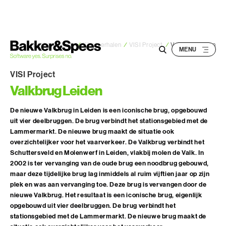
S
k
i
p
Bakker&Spees
/
Klantverhalen
/
VISI Project
/
Valkbrug Leiden
t
o
VISI Project
c
Valkbrug Leiden
o
n
De nieuwe Valkbrug in Leiden is een iconische brug, opgebouwd
uit vier deelbruggen. De brug verbindt het stationsgebied met de
t
Lammermarkt. De nieuwe brug maakt de situatie ook
e
overzichtelijker voor het vaarverkeer. De Valkbrug verbindt het
n
Schuttersveld en Molenwerf in Leiden, vlakbij molen de Valk. In
t
2002 is ter vervanging van de oude brug een noodbrug gebouwd,
maar deze tijdelijke brug lag inmiddels al ruim vijftien jaar op zijn
plek en was aan vervanging toe. Deze brug is vervangen door de
nieuwe Valkbrug. Het resultaat is een iconische brug, eigenlijk
opgebouwd uit vier deelbruggen. De brug verbindt het
stationsgebied met de Lammermarkt. De nieuwe brug maakt de