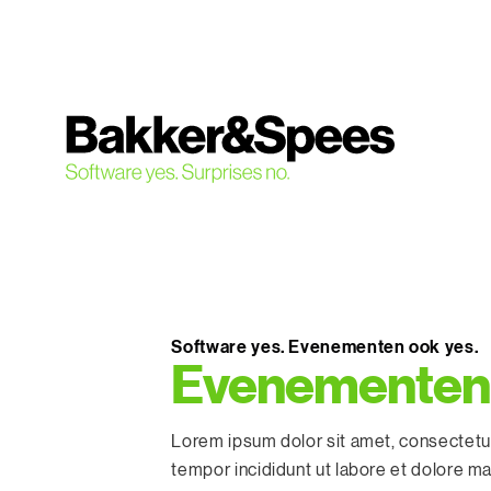
S
k
i
p
t
o
c
o
n
t
e
n
Software yes. Evenementen ook yes.
t
Evenementen 
Lorem ipsum dolor sit amet, consectetur
tempor incididunt ut labore et dolore m