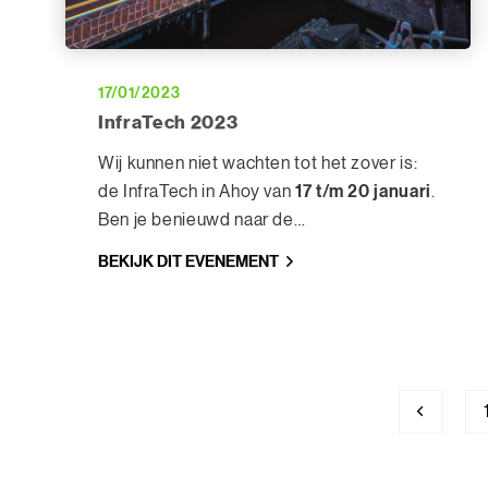
17/01/2023
InfraTech 2023
Wij kunnen niet wachten tot het zover is:
17 t/m 20 januari
de InfraTech in Ahoy van
.
Ben je benieuwd naar de
softwarepakketten CIVIEL, VISI en CALC?
BEKIJK DIT EVENEMENT
Maak een afspraak om in alle rust de
software te bekijken en al jouw vragen te
stellen. Tot op stand 6.502!