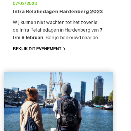
07/02/2023
Infra Relatiedagen Hardenberg 2023
Wij kunnen niet wachten tot het zover is:
7
de Infra Relatiedagen in Hardenberg van
t/m 9 februari
. Ben je benieuwd naar de
softwarepakketten CIVIEL, VISI en CALC?
BEKIJK DIT EVENEMENT
Maak een afspraak om in alle rust de
software te bekijken en al jouw vragen te
stellen. Tot op stand 345!