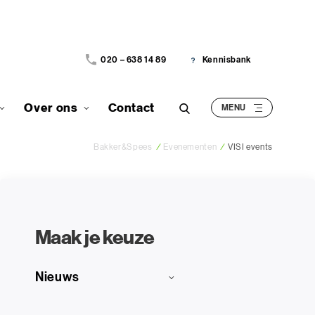
020 – 638 14 89
Kennisbank
Over ons
Contact
Bakker&Spees
/
Evenementen
/
VISI events
Maak je keuze
Nieuws