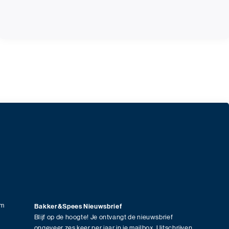
am
Bakker&Spees Nieuwsbrief
Blijf op de hoogte! Je ontvangt de nieuwsbrief
ongeveer zes keer per jaar in je mailbox. Uitschrijven