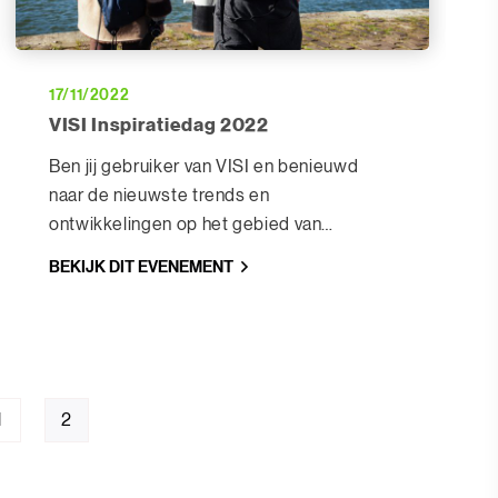
17/11/2022
VISI Inspiratiedag 2022
Ben jij gebruiker van VISI en benieuwd
naar de nieuwste trends en
ontwikkelingen op het gebied van
samenwerken in de bouw en VISI
BEKIJK DIT EVENEMENT
software? Meld je dan aan voor de VISI
Inspiratiedag: Slimmer samenwerken in de
bouw!
1
2