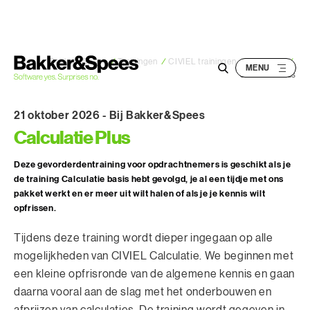
S
k
i
p
Bakker&Spees
/
Trainingen
/
CIVIEL trainingen
/
Calculatie
/
Calculatie Plus
t
o
21 oktober 2026
-
Bij Bakker&Spees
c
Calculatie Plus
o
n
Deze gevorderdentraining voor opdrachtnemers is geschikt als je
t
de training Calculatie basis hebt gevolgd, je al een tijdje met ons
e
pakket werkt en er meer uit wilt halen of als je je kennis wilt
n
opfrissen.
t
Tijdens deze training wordt dieper ingegaan op alle
mogelijkheden van CIVIEL Calculatie. We beginnen met
een kleine opfrisronde van de algemene kennis en gaan
daarna vooral aan de slag met het onderbouwen en