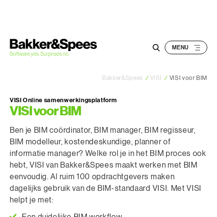
S
k
i
p
t
o
Bakker&Spees
/
VISI
/
VISI voor BIM
c
o
VISI Online samenwerkingsplatform
n
VISI voor BIM
t
Ben je BIM coördinator, BIM manager, BIM regisseur,
e
BIM modelleur, kostendeskundige, planner of
n
informatie manager? Welke rol je in het BIM proces ook
t
hebt, VISI van Bakker&Spees maakt werken met BIM
eenvoudig. Al ruim 100 opdrachtgevers maken
dagelijks gebruik van de BIM-standaard VISI. Met VISI
helpt je met: