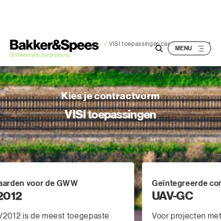
S
k
i
p
Bakker&Spees
/
VISI toepassingen card slider Layout
t
o
c
Kies je contractvorm
o
n
VISI toepassingen
t
e
n
t
aarden voor de GWW
Geïntegreerde co
2012
UAV-GC
2012 is de meest toegepaste
Voor projecten met