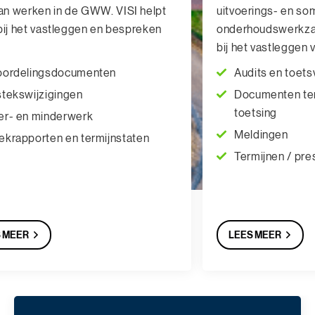
an werken in de GWW. VISI helpt
uitvoerings- en so
 bij het vastleggen en bespreken
onderhoudswerkza
bij het vastleggen 
oordelingsdocumenten
Audits en toets
tekswijzigingen
Documenten ter
toetsing
r- en minderwerk
Meldingen
krapporten en termijnstaten
Termijnen / pre
 MEER
LEES MEER