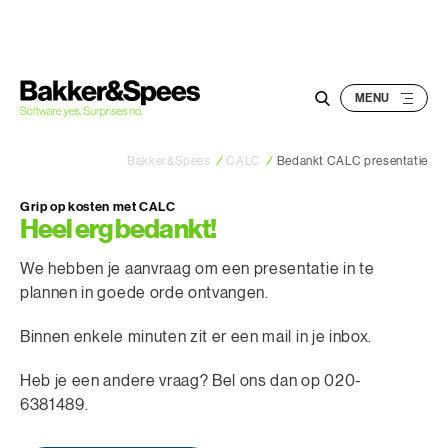
S
k
i
p
t
o
Bakker&Spees
/
CALC
/
Bedankt CALC presentatie
c
o
Grip op kosten met CALC
n
Heel erg bedankt!
t
We hebben je aanvraag om een presentatie in te
e
plannen in goede orde ontvangen.
n
t
Binnen enkele minuten zit er een mail in je inbox.
Heb je een andere vraag? Bel ons dan op 020-
6381489.