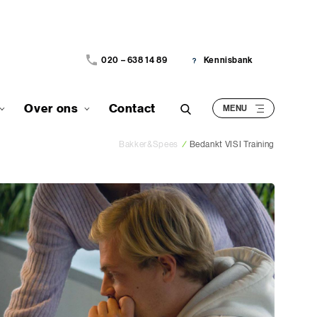
020 – 638 14 89
Kennisbank
Over ons
Contact
Bakker&Spees
/
Bedankt VISI Training