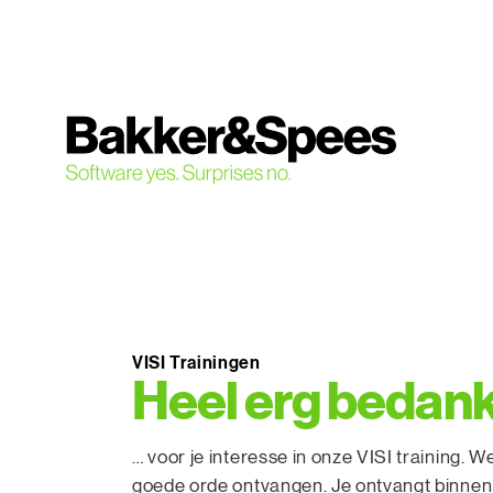
S
k
i
p
t
o
c
o
n
t
e
n
t
VISI Trainingen
Heel erg bedank
… voor je interesse in onze VISI training. 
goede orde ontvangen. Je ontvangt binnen