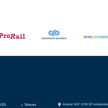
Amstel 141F, 1018 EP Amsterd
VIEL
Nieuws