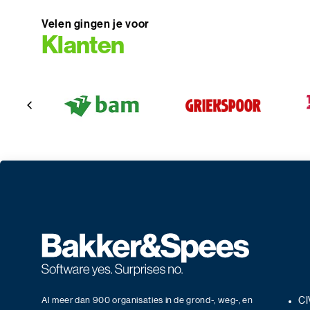
Velen gingen je voor
Klanten
Al meer dan 900 organisaties in de grond-, weg-, en
CI