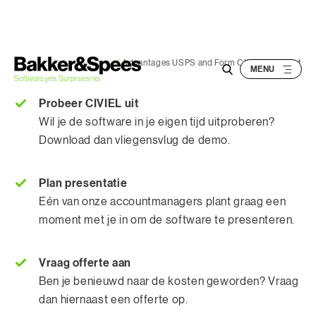
S
k
i
p
Bakker&Spees
/
Advantages USPS and Form CIVIEL – Layout
t
o
Probeer CIVIEL uit
c
Wil je de software in je eigen tijd uitproberen?
o
Download dan vliegensvlug de demo.
n
t
Plan presentatie
e
Eén van onze accountmanagers plant graag een
n
moment met je in om de software te presenteren.
t
Vraag offerte aan
Ben je benieuwd naar de kosten geworden? Vraag
dan hiernaast een offerte op.